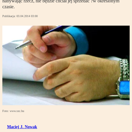
nabywając rzecz, nie będzie chciał jej sprzedać ?w określonym
czasie.
Publikacja:
03.04.2014 03:00
Foto: www.sxc.hu
Maciej J. Nowak