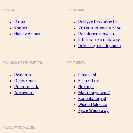
KONTAKT
REGULAMIN
O nas
Polityka Prywatności
Kontakt
Zmiana ustawień zgód
Napisz do nas
Regulamin serwisu
Informacje o nadawcy
Deklaracja dostępności
REKLAMA I PRENUMERATA
PARTNERZY
Reklama
E-kiosk.pl
Ogłoszenia
E-gazety.pl
Prenumerata
Nexto.pl
Archiwum
Mała księgowość
Kancelarierp.pl
Wieści Rolnicze
Życie Warszawy
NASZE WYDARZENIA