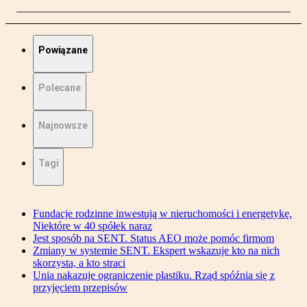
Powiązane
Polecane
Najnowsze
Tagi
Fundacje rodzinne inwestują w nieruchomości i energetykę.
Niektóre w 40 spółek naraz
Jest sposób na SENT. Status AEO może pomóc firmom
Zmiany w systemie SENT. Ekspert wskazuje kto na nich
skorzysta, a kto straci
Unia nakazuje ograniczenie plastiku. Rząd spóźnia się z
przyjęciem przepisów