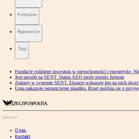
Polecane
Najnowsze
Tagi
Fundacje rodzinne inwestują w nieruchomości i energetykę. Ni
Jest sposób na SENT. Status AEO może pomóc firmom
Zmiany w systemie SENT. Ekspert wskazuje kto na nich skorzys
Unia nakazuje ograniczenie plastiku. Rząd spóźnia się z przyj
KONTAKT
O nas
Kontakt