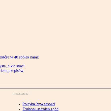
ektóre w 40 spółek naraz
ta, a kto straci
ęciem przepisów
REGULAMIN
Polityka Prywatności
Zmiana ustawień zgód