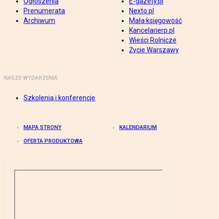
Ogłoszenia
E-gazety.pl
Prenumerata
Nexto.pl
Archiwum
Mała księgowość
Kancelarierp.pl
Wieści Rolnicze
Życie Warszawy
NASZE WYDARZENIA
Szkolenia i konferencje
MAPA STRONY
KALENDARIUM
OFERTA PRODUKTOWA