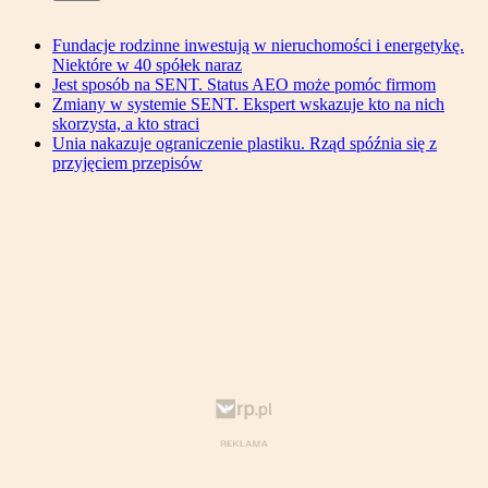
Fundacje rodzinne inwestują w nieruchomości i energetykę.
Niektóre w 40 spółek naraz
Jest sposób na SENT. Status AEO może pomóc firmom
Zmiany w systemie SENT. Ekspert wskazuje kto na nich
skorzysta, a kto straci
Unia nakazuje ograniczenie plastiku. Rząd spóźnia się z
przyjęciem przepisów