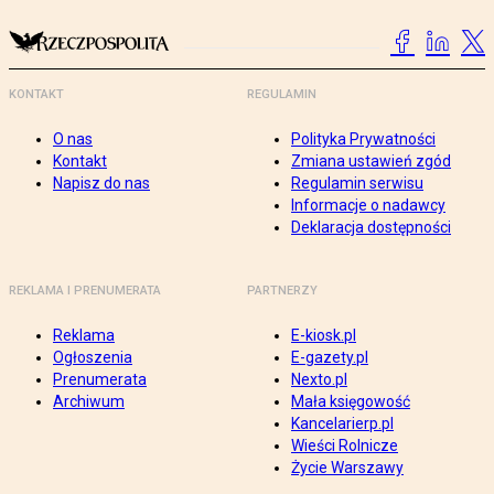
KONTAKT
REGULAMIN
O nas
Polityka Prywatności
Kontakt
Zmiana ustawień zgód
Napisz do nas
Regulamin serwisu
Informacje o nadawcy
Deklaracja dostępności
REKLAMA I PRENUMERATA
PARTNERZY
Reklama
E-kiosk.pl
Ogłoszenia
E-gazety.pl
Prenumerata
Nexto.pl
Archiwum
Mała księgowość
Kancelarierp.pl
Wieści Rolnicze
Życie Warszawy