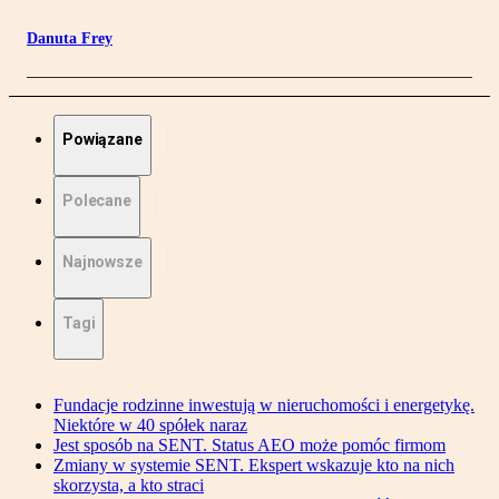
Danuta Frey
Powiązane
Polecane
Najnowsze
Tagi
Fundacje rodzinne inwestują w nieruchomości i energetykę.
Niektóre w 40 spółek naraz
Jest sposób na SENT. Status AEO może pomóc firmom
Zmiany w systemie SENT. Ekspert wskazuje kto na nich
skorzysta, a kto straci