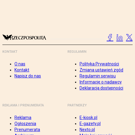
KONTAKT
REGULAMIN
O nas
Polityka Prywatności
Kontakt
Zmiana ustawień zgód
Napisz do nas
Regulamin serwisu
Informacje o nadawcy
Deklaracja dostępności
REKLAMA I PRENUMERATA
PARTNERZY
Reklama
E-kiosk.pl
Ogłoszenia
E-gazety.pl
Prenumerata
Nexto.pl