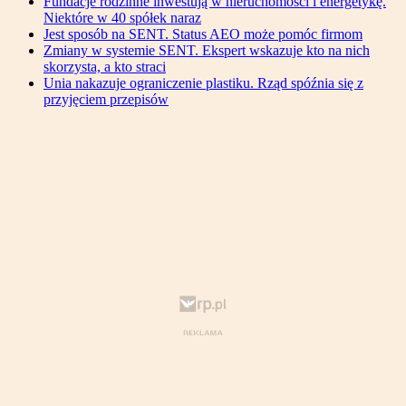
Fundacje rodzinne inwestują w nieruchomości i energetykę.
Niektóre w 40 spółek naraz
Jest sposób na SENT. Status AEO może pomóc firmom
Zmiany w systemie SENT. Ekspert wskazuje kto na nich
skorzysta, a kto straci
Unia nakazuje ograniczenie plastiku. Rząd spóźnia się z
przyjęciem przepisów