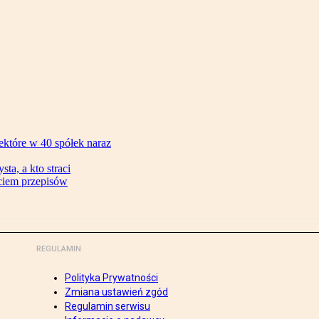
ektóre w 40 spółek naraz
ta, a kto straci
ęciem przepisów
REGULAMIN
Polityka Prywatności
Zmiana ustawień zgód
Regulamin serwisu