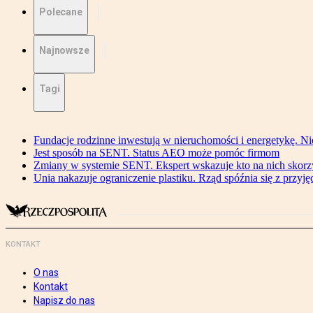
Polecane
Najnowsze
Tagi
Fundacje rodzinne inwestują w nieruchomości i energetykę. Ni
Jest sposób na SENT. Status AEO może pomóc firmom
Zmiany w systemie SENT. Ekspert wskazuje kto na nich skorzys
Unia nakazuje ograniczenie plastiku. Rząd spóźnia się z przyj
KONTAKT
O nas
Kontakt
Napisz do nas