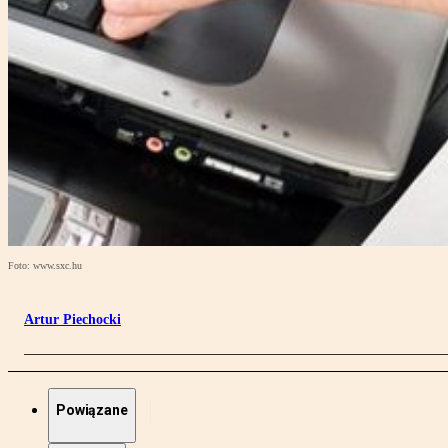
Foto: www.sxc.hu
Artur Piechocki
Powiązane