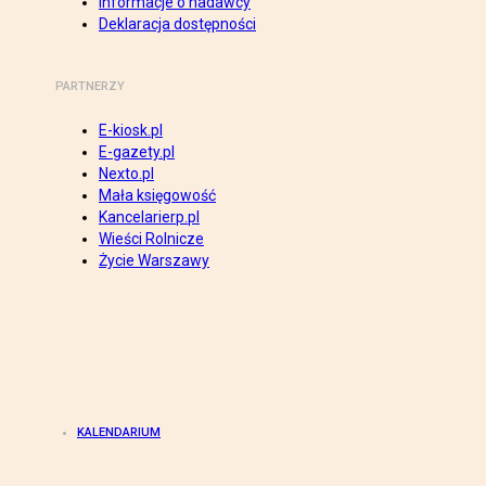
Informacje o nadawcy
Deklaracja dostępności
PARTNERZY
E-kiosk.pl
E-gazety.pl
Nexto.pl
Mała księgowość
Kancelarierp.pl
Wieści Rolnicze
Życie Warszawy
KALENDARIUM