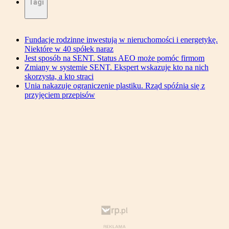
Tagi
Fundacje rodzinne inwestują w nieruchomości i energetykę.
Niektóre w 40 spółek naraz
Jest sposób na SENT. Status AEO może pomóc firmom
Zmiany w systemie SENT. Ekspert wskazuje kto na nich
skorzysta, a kto straci
Unia nakazuje ograniczenie plastiku. Rząd spóźnia się z
przyjęciem przepisów