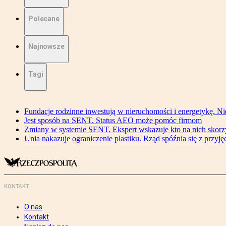
Polecane
Najnowsze
Tagi
Fundacje rodzinne inwestują w nieruchomości i energetykę. Ni
Jest sposób na SENT. Status AEO może pomóc firmom
Zmiany w systemie SENT. Ekspert wskazuje kto na nich skorzys
Unia nakazuje ograniczenie plastiku. Rząd spóźnia się z przyj
KONTAKT
O nas
Kontakt