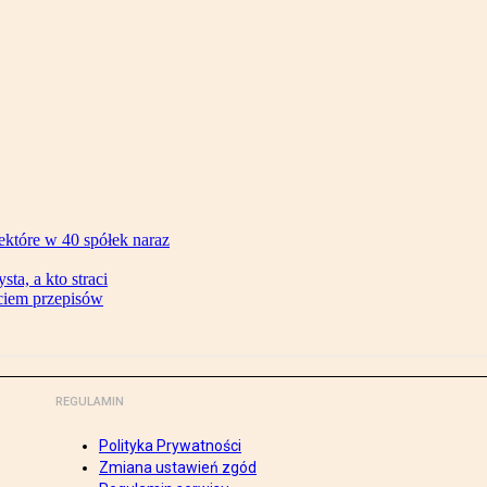
ektóre w 40 spółek naraz
ta, a kto straci
ęciem przepisów
REGULAMIN
Polityka Prywatności
Zmiana ustawień zgód