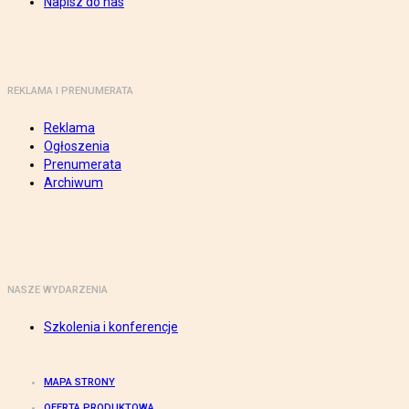
Napisz do nas
REKLAMA I PRENUMERATA
Reklama
Ogłoszenia
Prenumerata
Archiwum
NASZE WYDARZENIA
Szkolenia i konferencje
MAPA STRONY
OFERTA PRODUKTOWA