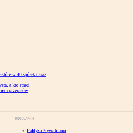
ektóre w 40 spółek naraz
ta, a kto straci
ęciem przepisów
REGULAMIN
Polityka Prywatności