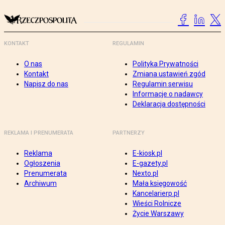
KONTAKT
REGULAMIN
O nas
Polityka Prywatności
Kontakt
Zmiana ustawień zgód
Napisz do nas
Regulamin serwisu
Informacje o nadawcy
Deklaracja dostępności
REKLAMA I PRENUMERATA
PARTNERZY
Reklama
E-kiosk.pl
Ogłoszenia
E-gazety.pl
Prenumerata
Nexto.pl
Archiwum
Mała księgowość
Kancelarierp.pl
Wieści Rolnicze
Życie Warszawy