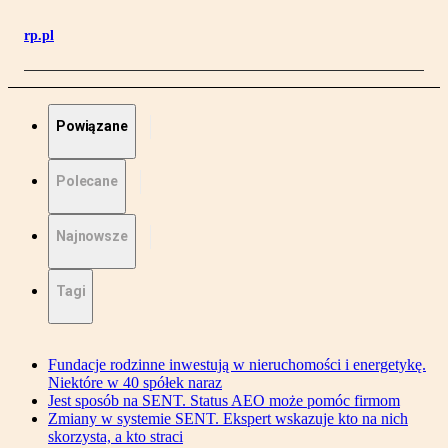
rp.pl
Powiązane
Polecane
Najnowsze
Tagi
Fundacje rodzinne inwestują w nieruchomości i energetykę.
Niektóre w 40 spółek naraz
Jest sposób na SENT. Status AEO może pomóc firmom
Zmiany w systemie SENT. Ekspert wskazuje kto na nich
skorzysta, a kto straci