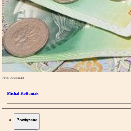
Foto: www.sxc.hu
Michał Kołtuniak
Powiązane