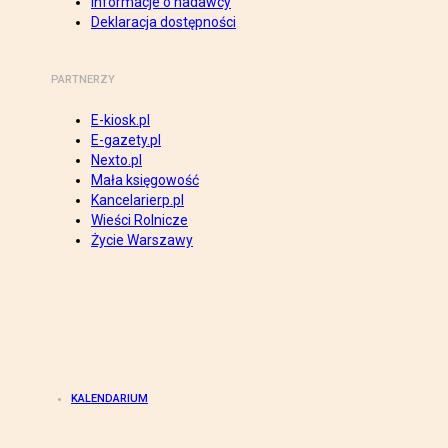
Informacje o nadawcy
Deklaracja dostępności
PARTNERZY
E-kiosk.pl
E-gazety.pl
Nexto.pl
Mała księgowość
Kancelarierp.pl
Wieści Rolnicze
Życie Warszawy
KALENDARIUM