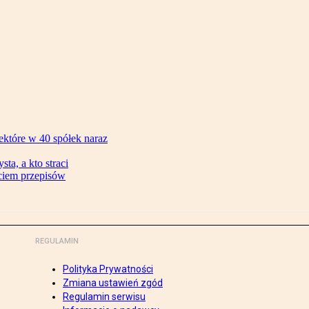
ektóre w 40 spółek naraz
ta, a kto straci
ęciem przepisów
REGULAMIN
Polityka Prywatności
Zmiana ustawień zgód
Regulamin serwisu