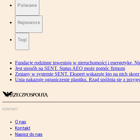
Polecane
Najnowsze
Tagi
Fundacje rodzinne inwestują w nieruchomości i energetykę. Ni
Jest sposób na SENT. Status AEO może pomóc firmom
Zmiany w systemie SENT. Ekspert wskazuje kto na nich skorzys
Unia nakazuje ograniczenie plastiku. Rząd spóźnia się z przyj
KONTAKT
O nas
Kontakt
Napisz do nas