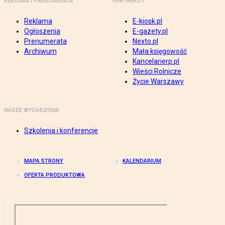
REKLAMA I PRENUMERATA
PARTNERZY
Reklama
E-kiosk.pl
Ogłoszenia
E-gazety.pl
Prenumerata
Nexto.pl
Archiwum
Mała księgowość
Kancelarierp.pl
Wieści Rolnicze
Życie Warszawy
NASZE WYDARZENIA
Szkolenia i konferencje
MAPA STRONY
KALENDARIUM
OFERTA PRODUKTOWA