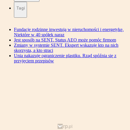
Tagi
Fundacje rodzinne inwestują w nieruchomości i energetykę.
Niektóre w 40 spółek naraz
Jest sposób na SENT. Status AEO może pomóc firmom
Zmiany w systemie SENT. Ekspert wskazuje kto na nich
skorzysta, a kto straci
Unia nakazuje ograniczenie plastiku. Rząd spóźnia się z
przyjęciem przepisów