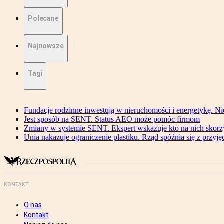
Polecane
Najnowsze
Tagi
Fundacje rodzinne inwestują w nieruchomości i energetykę. Ni
Jest sposób na SENT. Status AEO może pomóc firmom
Zmiany w systemie SENT. Ekspert wskazuje kto na nich skorzys
Unia nakazuje ograniczenie plastiku. Rząd spóźnia się z przyj
KONTAKT
O nas
Kontakt