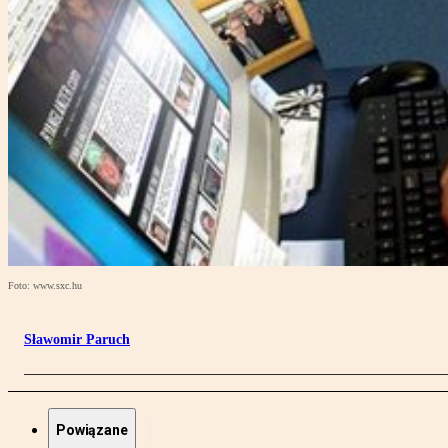
Foto: www.sxc.hu
Sławomir Paruch
Powiązane