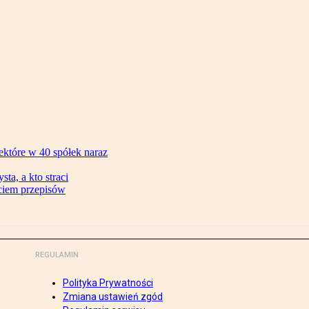
ektóre w 40 spółek naraz
ta, a kto straci
ęciem przepisów
REGULAMIN
Polityka Prywatności
Zmiana ustawień zgód