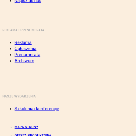
Napisz do nas
REKLAMA I PRENUMERATA
Reklama
Ogłoszenia
Prenumerata
Archiwum
NASZE WYDARZENIA
Szkolenia i konferencje
MAPA STRONY
OFERTA PRODUKTOWA