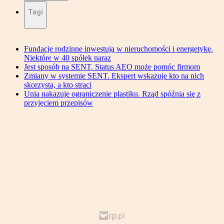
Tagi
Fundacje rodzinne inwestują w nieruchomości i energetykę.
Niektóre w 40 spółek naraz
Jest sposób na SENT. Status AEO może pomóc firmom
Zmiany w systemie SENT. Ekspert wskazuje kto na nich
skorzysta, a kto straci
Unia nakazuje ograniczenie plastiku. Rząd spóźnia się z
przyjęciem przepisów