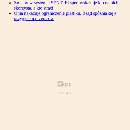
Zmiany w systemie SENT. Ekspert wskazuje kto na nich
skorzysta, a kto straci
Unia nakazuje ograniczenie plastiku. Rząd spóźnia się z
przyjęciem przepisów