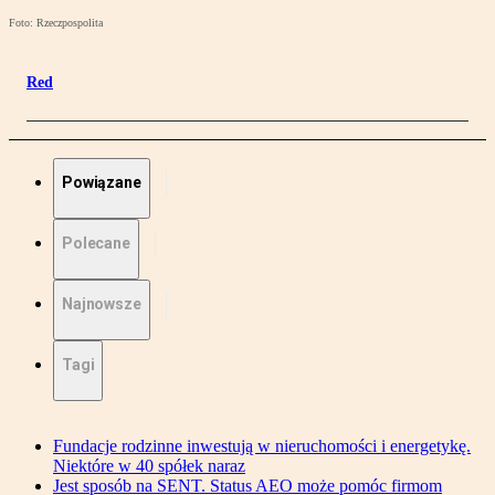
Foto: Rzeczpospolita
Red
Powiązane
Polecane
Najnowsze
Tagi
Fundacje rodzinne inwestują w nieruchomości i energetykę.
Niektóre w 40 spółek naraz
Jest sposób na SENT. Status AEO może pomóc firmom