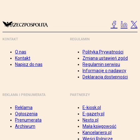
KONTAKT
REGULAMIN
O nas
Polityka Prywatności
Kontakt
Zmiana ustawień zgód
Napisz do nas
Regulamin serwisu
Informacje o nadawcy
Deklaracja dostępności
REKLAMA I PRENUMERATA
PARTNERZY
Reklama
E-kiosk.pl
Ogłoszenia
E-gazety.pl
Prenumerata
Nexto.pl
Archiwum
Mała księgowość
Kancelarierp.pl
Wieści Rolnicze