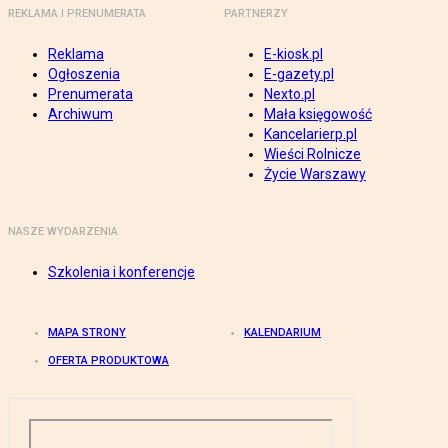
REKLAMA I PRENUMERATA
PARTNERZY
Reklama
E-kiosk.pl
Ogłoszenia
E-gazety.pl
Prenumerata
Nexto.pl
Archiwum
Mała księgowość
Kancelarierp.pl
Wieści Rolnicze
Życie Warszawy
NASZE WYDARZENIA
Szkolenia i konferencje
MAPA STRONY
KALENDARIUM
OFERTA PRODUKTOWA