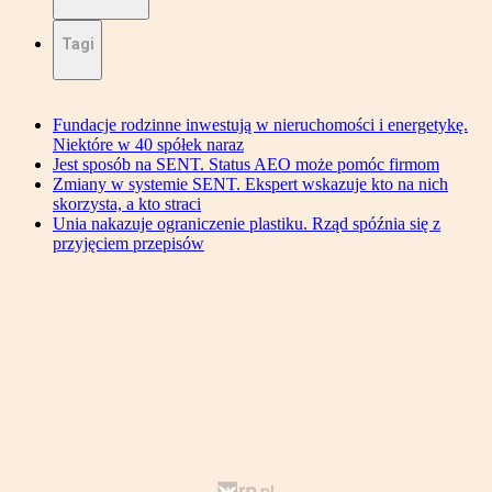
Tagi
Fundacje rodzinne inwestują w nieruchomości i energetykę.
Niektóre w 40 spółek naraz
Jest sposób na SENT. Status AEO może pomóc firmom
Zmiany w systemie SENT. Ekspert wskazuje kto na nich
skorzysta, a kto straci
Unia nakazuje ograniczenie plastiku. Rząd spóźnia się z
przyjęciem przepisów