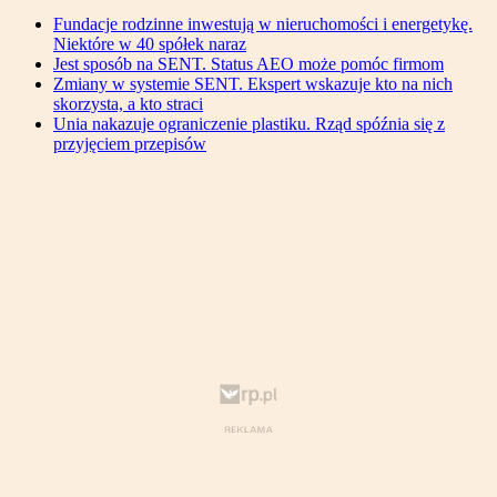
Fundacje rodzinne inwestują w nieruchomości i energetykę.
Niektóre w 40 spółek naraz
Jest sposób na SENT. Status AEO może pomóc firmom
Zmiany w systemie SENT. Ekspert wskazuje kto na nich
skorzysta, a kto straci
Unia nakazuje ograniczenie plastiku. Rząd spóźnia się z
przyjęciem przepisów