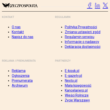
KONTAKT
REGULAMIN
O nas
Polityka Prywatności
Kontakt
Zmiana ustawień zgód
Napisz do nas
Regulamin serwisu
Informacje o nadawcy
Deklaracja dostępności
REKLAMA I PRENUMERATA
PARTNERZY
Reklama
E-kiosk.pl
Ogłoszenia
E-gazety.pl
Prenumerata
Nexto.pl
Archiwum
Mała księgowość
Kancelarierp.pl
Wieści Rolnicze
Życie Warszawy