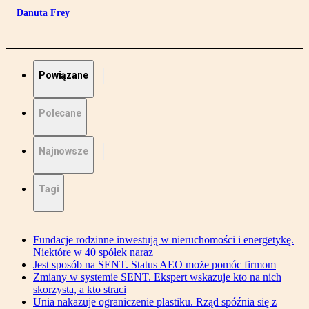
Danuta Frey
Powiązane
Polecane
Najnowsze
Tagi
Fundacje rodzinne inwestują w nieruchomości i energetykę.
Niektóre w 40 spółek naraz
Jest sposób na SENT. Status AEO może pomóc firmom
Zmiany w systemie SENT. Ekspert wskazuje kto na nich
skorzysta, a kto straci
Unia nakazuje ograniczenie plastiku. Rząd spóźnia się z