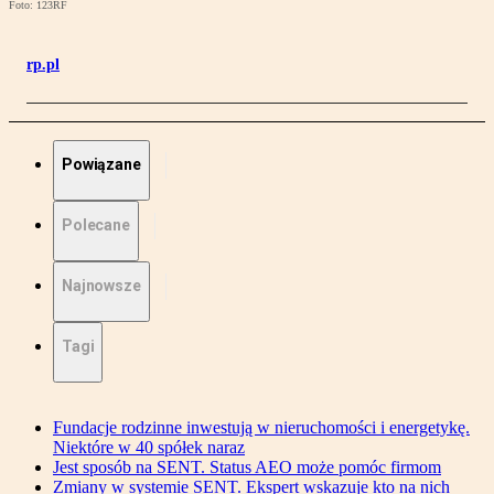
Foto: 123RF
rp.pl
Powiązane
Polecane
Najnowsze
Tagi
Fundacje rodzinne inwestują w nieruchomości i energetykę.
Niektóre w 40 spółek naraz
Jest sposób na SENT. Status AEO może pomóc firmom
Zmiany w systemie SENT. Ekspert wskazuje kto na nich