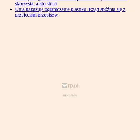
skorzysta, a kto straci
Unia nakazuje ograniczenie plastiku. Rząd spóźnia się z
przyjęciem przepisów