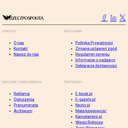
KONTAKT
REGULAMIN
O nas
Polityka Prywatności
Kontakt
Zmiana ustawień zgód
Napisz do nas
Regulamin serwisu
Informacje o nadawcy
Deklaracja dostępności
REKLAMA I PRENUMERATA
PARTNERZY
Reklama
E-kiosk.pl
Ogłoszenia
E-gazety.pl
Prenumerata
Nexto.pl
Archiwum
Mała księgowość
Kancelarierp.pl
Wieści Rolnicze