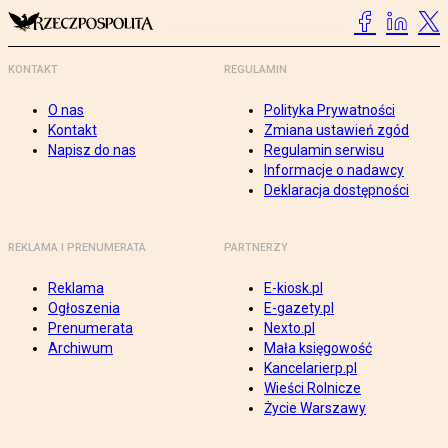
KONTAKT
REGULAMIN
O nas
Polityka Prywatności
Kontakt
Zmiana ustawień zgód
Napisz do nas
Regulamin serwisu
Informacje o nadawcy
Deklaracja dostępności
REKLAMA I PRENUMERATA
PARTNERZY
Reklama
E-kiosk.pl
Ogłoszenia
E-gazety.pl
Prenumerata
Nexto.pl
Archiwum
Mała księgowość
Kancelarierp.pl
Wieści Rolnicze
Życie Warszawy