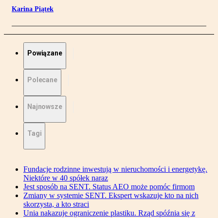
Karina Piątek
Powiązane
Polecane
Najnowsze
Tagi
Fundacje rodzinne inwestują w nieruchomości i energetykę.
Niektóre w 40 spółek naraz
Jest sposób na SENT. Status AEO może pomóc firmom
Zmiany w systemie SENT. Ekspert wskazuje kto na nich
skorzysta, a kto straci
Unia nakazuje ograniczenie plastiku. Rząd spóźnia się z