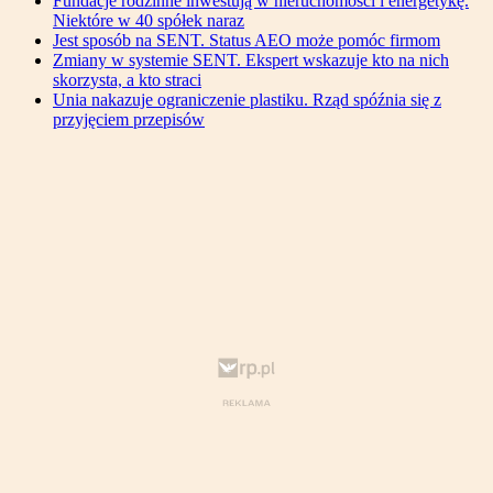
Fundacje rodzinne inwestują w nieruchomości i energetykę.
Niektóre w 40 spółek naraz
Jest sposób na SENT. Status AEO może pomóc firmom
Zmiany w systemie SENT. Ekspert wskazuje kto na nich
skorzysta, a kto straci
Unia nakazuje ograniczenie plastiku. Rząd spóźnia się z
przyjęciem przepisów