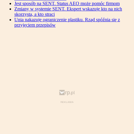
Jest sposób na SENT. Status AEO może pomóc firmom
Zmiany w systemie SENT. Ekspert wskazuje kto na nich
skorzysta, a kto straci
Unia nakazuje ograniczenie plastiku. Rząd spóźnia się z
przyjęciem przepisów