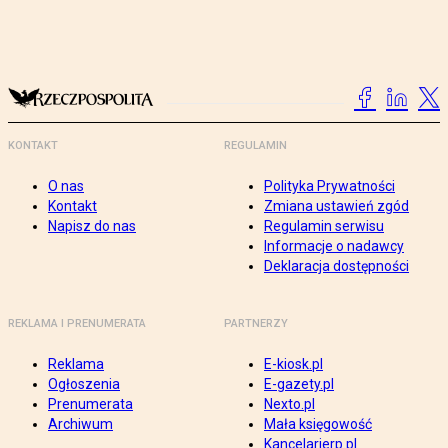
KONTAKT
REGULAMIN
O nas
Polityka Prywatności
Kontakt
Zmiana ustawień zgód
Napisz do nas
Regulamin serwisu
Informacje o nadawcy
Deklaracja dostępności
REKLAMA I PRENUMERATA
PARTNERZY
Reklama
E-kiosk.pl
Ogłoszenia
E-gazety.pl
Prenumerata
Nexto.pl
Archiwum
Mała księgowość
Kancelarierp.pl