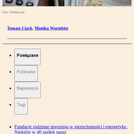
Foto: Fotolia.com
Tomasz Ciach
,
Monika Warmbier
Powiązane
Polecane
Najnowsze
Tagi
Fundacje rodzinne inwestują w nieruchomości i energetykę.
Niektóre w 40 spółek naraz