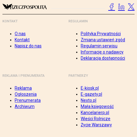
KONTAKT
REGULAMIN
O nas
Polityka Prywatności
Kontakt
Zmiana ustawień zgód
Napisz do nas
Regulamin serwisu
Informacje o nadawcy
Deklaracja dostępności
REKLAMA I PRENUMERATA
PARTNERZY
Reklama
E-kiosk.pl
Ogłoszenia
E-gazety.pl
Prenumerata
Nexto.pl
Archiwum
Mała księgowość
Kancelarierp.pl
Wieści Rolnicze
Życie Warszawy