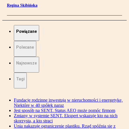
Regina Skibińska
Powiązane
Polecane
Najnowsze
Tagi
Fundacje rodzinne inwestują w nieruchomości i energetykę.
Niektóre w 40 spółek naraz
Jest sposób na SENT. Status AEO może pomóc firmom
Zmiany w systemie SENT. Ekspert wskazuje kto na nich
skorzysta, a kto straci
Unia nakazuje ograniczenie plastiku. Rząd spóźnia się z