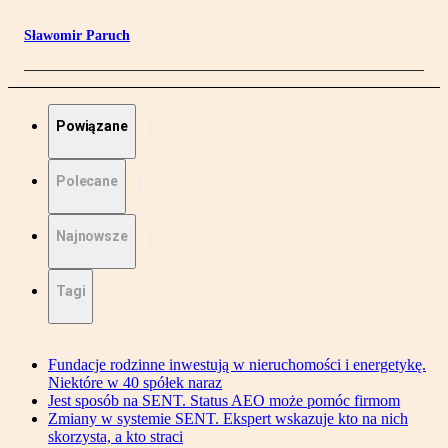
Sławomir Paruch
Powiązane
Polecane
Najnowsze
Tagi
Fundacje rodzinne inwestują w nieruchomości i energetykę.
Niektóre w 40 spółek naraz
Jest sposób na SENT. Status AEO może pomóc firmom
Zmiany w systemie SENT. Ekspert wskazuje kto na nich
skorzysta, a kto straci