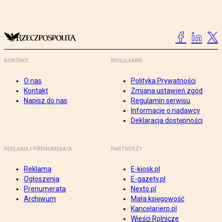
KONTAKT
REGULAMIN
O nas
Polityka Prywatności
Kontakt
Zmiana ustawień zgód
Napisz do nas
Regulamin serwisu
Informacje o nadawcy
Deklaracja dostępności
REKLAMA I PRENUMERATA
PARTNERZY
Reklama
E-kiosk.pl
Ogłoszenia
E-gazety.pl
Prenumerata
Nexto.pl
Archiwum
Mała księgowość
Kancelarierp.pl
Wieści Rolnicze