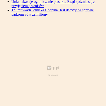
Unia nakazuje ograniczenie plastiku. Rząd spóźnia się z
przyjęciem przepisów
Triumf władz lotniska Chopina. Jest decyzja w sprawie
parkometrów za miliony