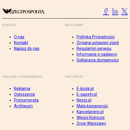
KONTAKT
REGULAMIN
O nas
Polityka Prywatności
Kontakt
Zmiana ustawień zgód
Napisz do nas
Regulamin serwisu
Informacje o nadawcy
Deklaracja dostępności
REKLAMA I PRENUMERATA
PARTNERZY
Reklama
E-kiosk.pl
Ogłoszenia
E-gazety.pl
Prenumerata
Nexto.pl
Archiwum
Mała księgowość
Kancelarierp.pl
Wieści Rolnicze
Życie Warszawy