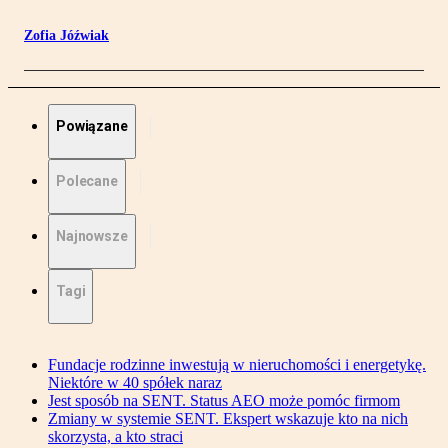
Zofia Jóźwiak
Powiązane
Polecane
Najnowsze
Tagi
Fundacje rodzinne inwestują w nieruchomości i energetykę.
Niektóre w 40 spółek naraz
Jest sposób na SENT. Status AEO może pomóc firmom
Zmiany w systemie SENT. Ekspert wskazuje kto na nich
skorzysta, a kto straci