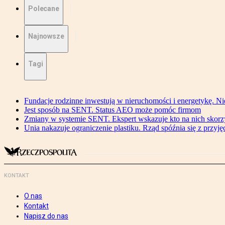
Polecane
Najnowsze
Tagi
Fundacje rodzinne inwestują w nieruchomości i energetykę. Ni
Jest sposób na SENT. Status AEO może pomóc firmom
Zmiany w systemie SENT. Ekspert wskazuje kto na nich skorzys
Unia nakazuje ograniczenie plastiku. Rząd spóźnia się z przyj
KONTAKT
O nas
Kontakt
Napisz do nas