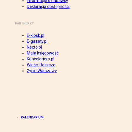
Informacje o nadawcy
Deklaracja dostępności
PARTNERZY
E-kiosk.pl
E-gazety.pl
Nexto.pl
Mała księgowość
Kancelarierp.pl
Wieści Rolnicze
Życie Warszawy
KALENDARIUM