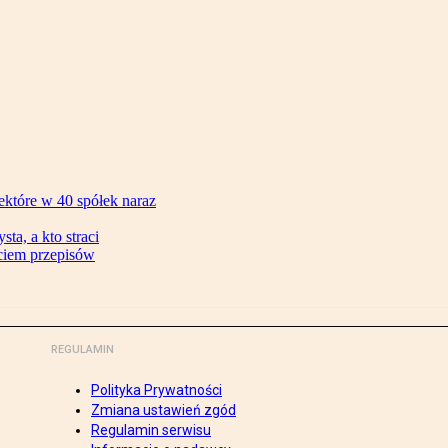
ektóre w 40 spółek naraz
ta, a kto straci
ęciem przepisów
REGULAMIN
Polityka Prywatności
Zmiana ustawień zgód
Regulamin serwisu