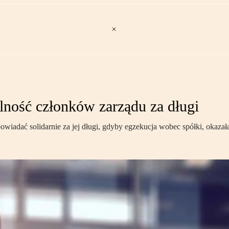
lność członków zarządu za długi
owiadać solidarnie za jej długi, gdyby egzekucja wobec spółki, okazała