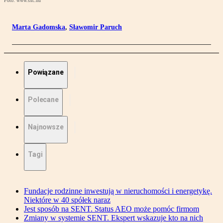
Foto: www.sxc.hu
Marta Gadomska
,
Sławomir Paruch
Powiązane
Polecane
Najnowsze
Tagi
Fundacje rodzinne inwestują w nieruchomości i energetykę.
Niektóre w 40 spółek naraz
Jest sposób na SENT. Status AEO może pomóc firmom
Zmiany w systemie SENT. Ekspert wskazuje kto na nich