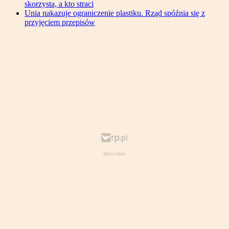
skorzysta, a kto straci
Unia nakazuje ograniczenie plastiku. Rząd spóźnia się z
przyjęciem przepisów