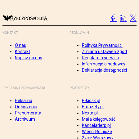
KONTAKT
REGULAMIN
O nas
Polityka Prywatności
Kontakt
Zmiana ustawień zgód
Napisz do nas
Regulamin serwisu
Informacje o nadawcy
Deklaracja dostępności
REKLAMA I PRENUMERATA
PARTNERZY
Reklama
E-kiosk.pl
Ogłoszenia
E-gazety.pl
Prenumerata
Nexto.pl
Archiwum
Mała księgowość
Kancelarierp.pl
Wieści Rolnicze
Życie Warszawy