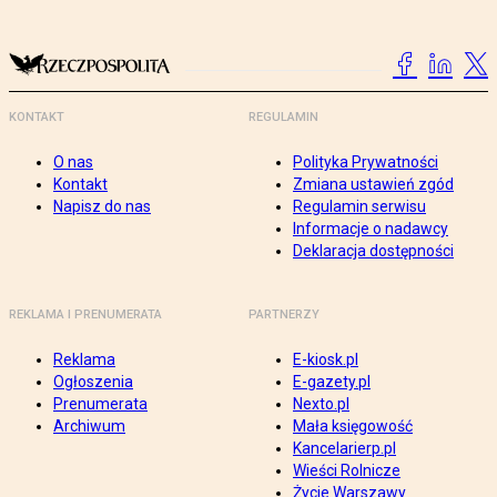
KONTAKT
REGULAMIN
O nas
Polityka Prywatności
Kontakt
Zmiana ustawień zgód
Napisz do nas
Regulamin serwisu
Informacje o nadawcy
Deklaracja dostępności
REKLAMA I PRENUMERATA
PARTNERZY
Reklama
E-kiosk.pl
Ogłoszenia
E-gazety.pl
Prenumerata
Nexto.pl
Archiwum
Mała księgowość
Kancelarierp.pl
Wieści Rolnicze
Życie Warszawy