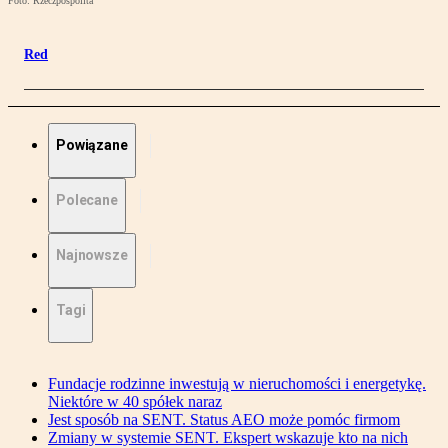
Foto: Rzeczpospolita
Red
Powiązane
Polecane
Najnowsze
Tagi
Fundacje rodzinne inwestują w nieruchomości i energetykę.
Niektóre w 40 spółek naraz
Jest sposób na SENT. Status AEO może pomóc firmom
Zmiany w systemie SENT. Ekspert wskazuje kto na nich