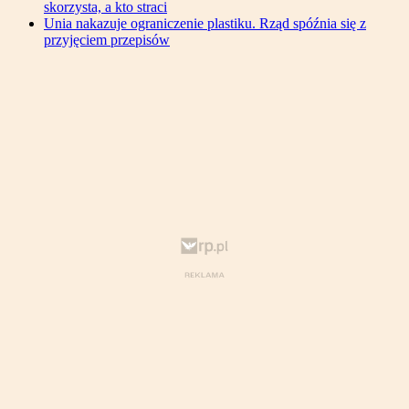
skorzysta, a kto straci
Unia nakazuje ograniczenie plastiku. Rząd spóźnia się z
przyjęciem przepisów