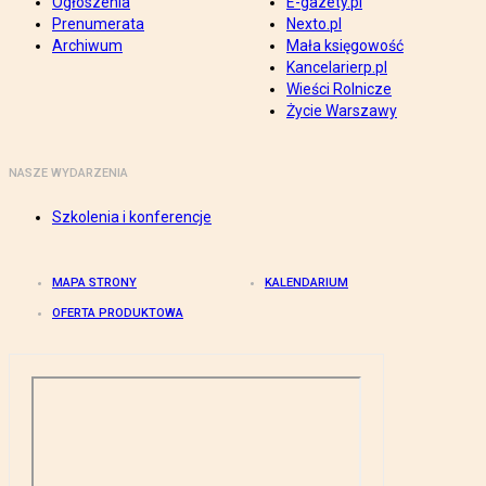
Ogłoszenia
E-gazety.pl
Prenumerata
Nexto.pl
Archiwum
Mała księgowość
Kancelarierp.pl
Wieści Rolnicze
Życie Warszawy
NASZE WYDARZENIA
Szkolenia i konferencje
MAPA STRONY
KALENDARIUM
OFERTA PRODUKTOWA