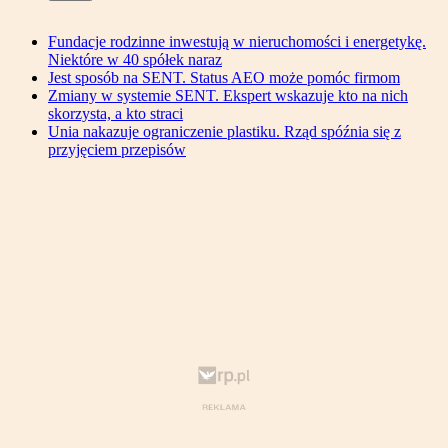
Fundacje rodzinne inwestują w nieruchomości i energetykę.
Niektóre w 40 spółek naraz
Jest sposób na SENT. Status AEO może pomóc firmom
Zmiany w systemie SENT. Ekspert wskazuje kto na nich
skorzysta, a kto straci
Unia nakazuje ograniczenie plastiku. Rząd spóźnia się z
przyjęciem przepisów