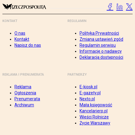
KONTAKT
REGULAMIN
O nas
Polityka Prywatności
Kontakt
Zmiana ustawień zgód
Napisz do nas
Regulamin serwisu
Informacje o nadawcy
Deklaracja dostępności
REKLAMA I PRENUMERATA
PARTNERZY
Reklama
E-kiosk.pl
Ogłoszenia
E-gazety.pl
Prenumerata
Nexto.pl
Archiwum
Mała księgowość
Kancelarierp.pl
Wieści Rolnicze
Życie Warszawy