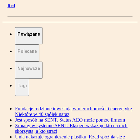
Red
Powiązane
Polecane
Najnowsze
Tagi
Fundacje rodzinne inwestują w nieruchomości i energetykę.
Niektóre w 40 spółek naraz
Jest sposób na SENT. Status AEO może pomóc firmom
Zmiany w systemie SENT. Ekspert wskazuje kto na nich
skorzysta, a kto straci
Unia nakazuje ograniczenie plastiku. Rząd spóźnia się z