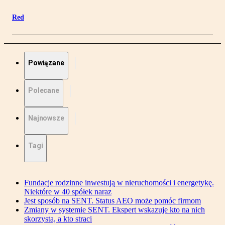
Red
Powiązane
Polecane
Najnowsze
Tagi
Fundacje rodzinne inwestują w nieruchomości i energetykę.
Niektóre w 40 spółek naraz
Jest sposób na SENT. Status AEO może pomóc firmom
Zmiany w systemie SENT. Ekspert wskazuje kto na nich
skorzysta, a kto straci