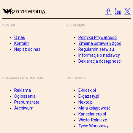
KONTAKT
REGULAMIN
O nas
Polityka Prywatności
Kontakt
Zmiana ustawień zgód
Napisz do nas
Regulamin serwisu
Informacje o nadawcy
Deklaracja dostępności
REKLAMA I PRENUMERATA
PARTNERZY
Reklama
E-kiosk.pl
Ogłoszenia
E-gazety.pl
Prenumerata
Nexto.pl
Archiwum
Mała księgowość
Kancelarierp.pl
Wieści Rolnicze
Życie Warszawy