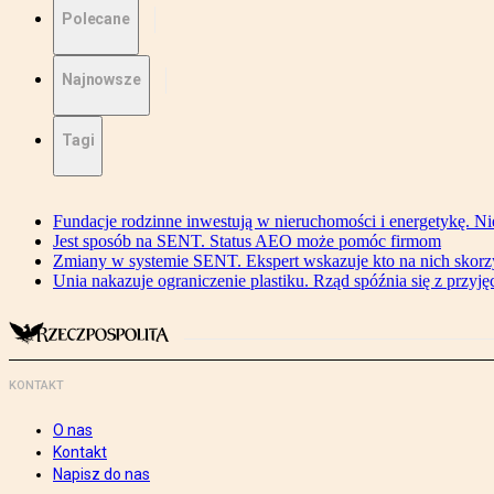
Polecane
Najnowsze
Tagi
Fundacje rodzinne inwestują w nieruchomości i energetykę. Ni
Jest sposób na SENT. Status AEO może pomóc firmom
Zmiany w systemie SENT. Ekspert wskazuje kto na nich skorzys
Unia nakazuje ograniczenie plastiku. Rząd spóźnia się z przyj
KONTAKT
O nas
Kontakt
Napisz do nas