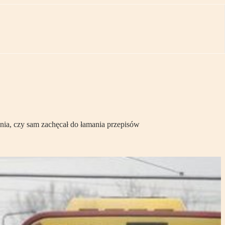
nia, czy sam zachęcał do łamania przepisów