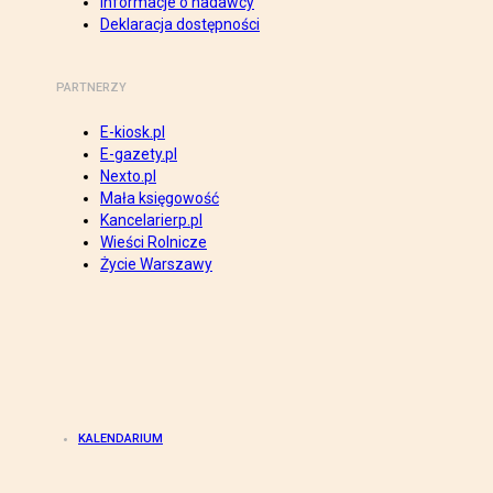
Informacje o nadawcy
Deklaracja dostępności
PARTNERZY
E-kiosk.pl
E-gazety.pl
Nexto.pl
Mała księgowość
Kancelarierp.pl
Wieści Rolnicze
Życie Warszawy
KALENDARIUM