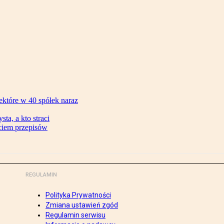
ektóre w 40 spółek naraz
ta, a kto straci
ęciem przepisów
REGULAMIN
Polityka Prywatności
Zmiana ustawień zgód
Regulamin serwisu