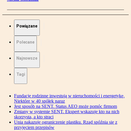
Powiązane
Polecane
Najnowsze
Tagi
Fundacje rodzinne inwestują w nieruchomości i energetykę.
Niektóre w 40 spółek naraz
Jest sposób na SENT. Status AEO może pomóc firmom
Zmiany w systemie SENT. Ekspert wskazuje kto na nich
skorzysta, a kto straci
Unia nakazuje ograniczenie plastiku. Rząd spóźnia się z
przyjęciem przepisów