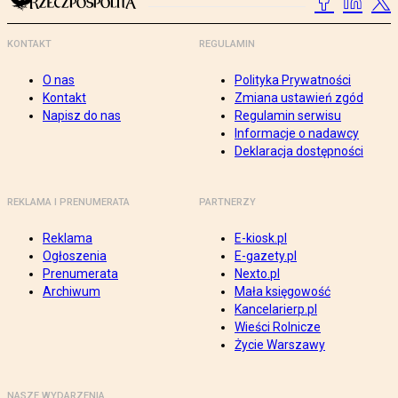
KONTAKT
REGULAMIN
O nas
Polityka Prywatności
Kontakt
Zmiana ustawień zgód
Napisz do nas
Regulamin serwisu
Informacje o nadawcy
Deklaracja dostępności
REKLAMA I PRENUMERATA
PARTNERZY
Reklama
E-kiosk.pl
Ogłoszenia
E-gazety.pl
Prenumerata
Nexto.pl
Archiwum
Mała księgowość
Kancelarierp.pl
Wieści Rolnicze
Życie Warszawy
NASZE WYDARZENIA