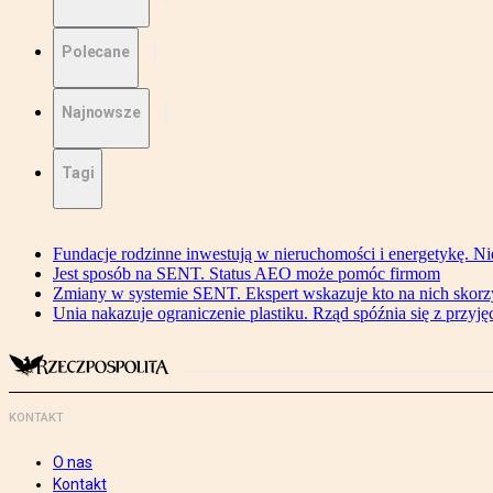
Polecane
Najnowsze
Tagi
Fundacje rodzinne inwestują w nieruchomości i energetykę. Ni
Jest sposób na SENT. Status AEO może pomóc firmom
Zmiany w systemie SENT. Ekspert wskazuje kto na nich skorzys
Unia nakazuje ograniczenie plastiku. Rząd spóźnia się z przyj
KONTAKT
O nas
Kontakt