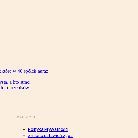
ektóre w 40 spółek naraz
ta, a kto straci
ęciem przepisów
REGULAMIN
Polityka Prywatności
Zmiana ustawień zgód