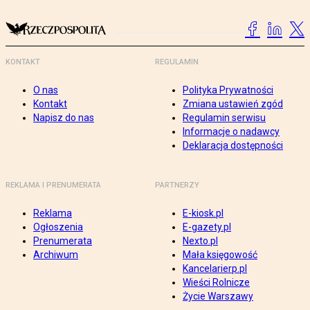
KONTAKT
REGULAMIN
O nas
Polityka Prywatności
Kontakt
Zmiana ustawień zgód
Napisz do nas
Regulamin serwisu
Informacje o nadawcy
Deklaracja dostępności
REKLAMA I PRENUMERATA
PARTNERZY
Reklama
E-kiosk.pl
Ogłoszenia
E-gazety.pl
Prenumerata
Nexto.pl
Archiwum
Mała księgowość
Kancelarierp.pl
Wieści Rolnicze
Życie Warszawy