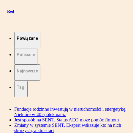
Red
Powiązane
Polecane
Najnowsze
Tagi
Fundacje rodzinne inwestują w nieruchomości i energetykę.
Niektóre w 40 spółek naraz
Jest sposób na SENT. Status AEO może pomóc firmom
Zmiany w systemie SENT. Ekspert wskazuje kto na nich
skorzysta, a kto straci