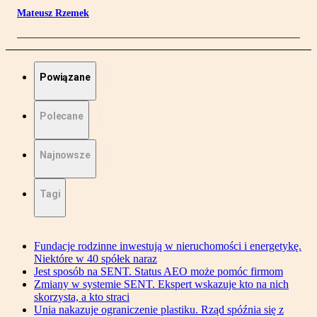
Mateusz Rzemek
Powiązane
Polecane
Najnowsze
Tagi
Fundacje rodzinne inwestują w nieruchomości i energetykę.
Niektóre w 40 spółek naraz
Jest sposób na SENT. Status AEO może pomóc firmom
Zmiany w systemie SENT. Ekspert wskazuje kto na nich
skorzysta, a kto straci
Unia nakazuje ograniczenie plastiku. Rząd spóźnia się z