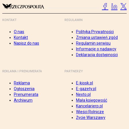
KONTAKT
REGULAMIN
O nas
Polityka Prywatności
Kontakt
Zmiana ustawień zgód
Napisz do nas
Regulamin serwisu
Informacje o nadawcy
Deklaracja dostępności
REKLAMA I PRENUMERATA
PARTNERZY
Reklama
E-kiosk.pl
Ogłoszenia
E-gazety.pl
Prenumerata
Nexto.pl
Archiwum
Mała księgowość
Kancelarierp.pl
Wieści Rolnicze
Życie Warszawy