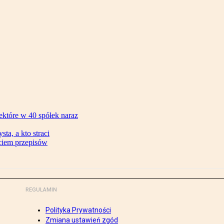
ektóre w 40 spółek naraz
ta, a kto straci
ęciem przepisów
REGULAMIN
Polityka Prywatności
Zmiana ustawień zgód