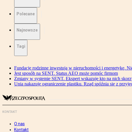
Polecane
Najnowsze
Tagi
Fundacje rodzinne inwestują w nieruchomości i energetykę. Ni
Jest sposób na SENT. Status AEO może pomóc firmom
Zmiany w systemie SENT. Ekspert wskazuje kto na nich skorzys
Unia nakazuje ograniczenie plastiku. Rząd spóźnia się z przyj
KONTAKT
O nas
Kontakt