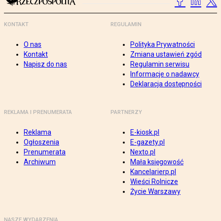
KONTAKT
REGULAMIN
O nas
Polityka Prywatności
Kontakt
Zmiana ustawień zgód
Napisz do nas
Regulamin serwisu
Informacje o nadawcy
Deklaracja dostępności
REKLAMA I PRENUMERATA
PARTNERZY
Reklama
E-kiosk.pl
Ogłoszenia
E-gazety.pl
Prenumerata
Nexto.pl
Archiwum
Mała księgowość
Kancelarierp.pl
Wieści Rolnicze
Życie Warszawy
NASZE WYDARZENIA