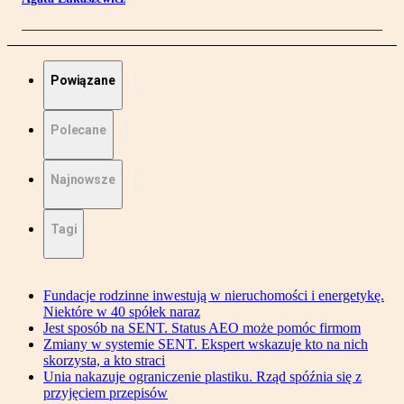
Powiązane
Polecane
Najnowsze
Tagi
Fundacje rodzinne inwestują w nieruchomości i energetykę.
Niektóre w 40 spółek naraz
Jest sposób na SENT. Status AEO może pomóc firmom
Zmiany w systemie SENT. Ekspert wskazuje kto na nich
skorzysta, a kto straci
Unia nakazuje ograniczenie plastiku. Rząd spóźnia się z
przyjęciem przepisów