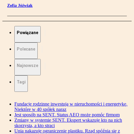
Zofia Jóźwiak
Powiązane
Polecane
Najnowsze
Tagi
Fundacje rodzinne inwestują w nieruchomości i energetykę.
Niektóre w 40 spółek naraz
Jest sposób na SENT. Status AEO może pomóc firmom
Zmiany w systemie SENT. Ekspert wskazuje kto na nich
skorzysta, a kto straci
Unia nakazuje ograniczenie plastiku. Rząd spóźnia się z