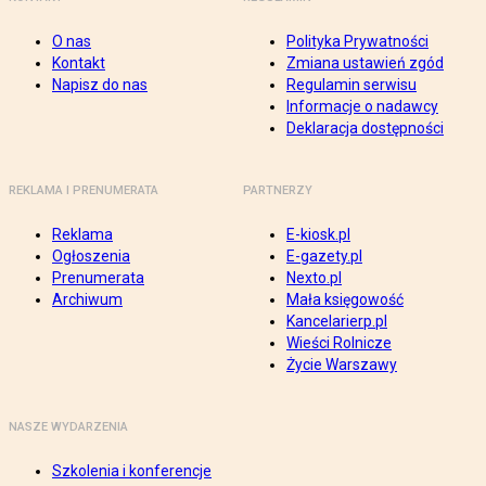
O nas
Polityka Prywatności
Kontakt
Zmiana ustawień zgód
Napisz do nas
Regulamin serwisu
Informacje o nadawcy
Deklaracja dostępności
REKLAMA I PRENUMERATA
PARTNERZY
Reklama
E-kiosk.pl
Ogłoszenia
E-gazety.pl
Prenumerata
Nexto.pl
Archiwum
Mała księgowość
Kancelarierp.pl
Wieści Rolnicze
Życie Warszawy
NASZE WYDARZENIA
Szkolenia i konferencje