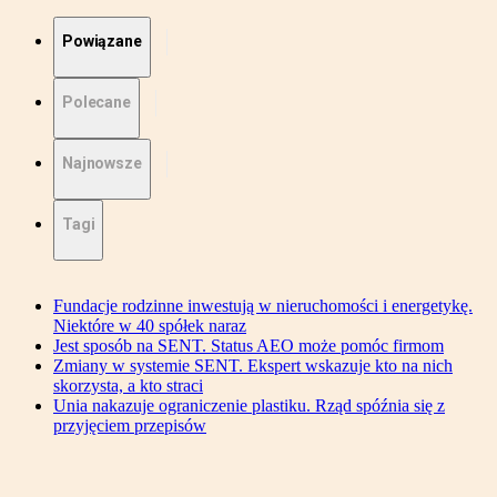
Powiązane
Polecane
Najnowsze
Tagi
Fundacje rodzinne inwestują w nieruchomości i energetykę.
Niektóre w 40 spółek naraz
Jest sposób na SENT. Status AEO może pomóc firmom
Zmiany w systemie SENT. Ekspert wskazuje kto na nich
skorzysta, a kto straci
Unia nakazuje ograniczenie plastiku. Rząd spóźnia się z
przyjęciem przepisów