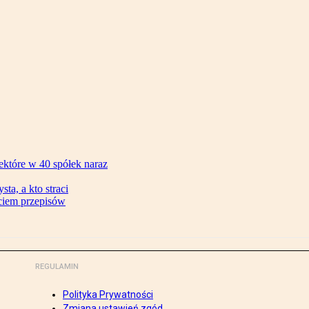
ektóre w 40 spółek naraz
ta, a kto straci
ęciem przepisów
REGULAMIN
Polityka Prywatności
Zmiana ustawień zgód