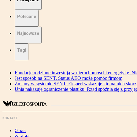
Polecane
Najnowsze
Tagi
Fundacje rodzinne inwestują w nieruchomości i energetykę. Ni
Jest sposób na SENT. Status AEO może pomóc firmom
Zmiany w systemie SENT. Ekspert wskazuje kto na nich skorzys
Unia nakazuje ograniczenie plastiku. Rząd spóźnia się z przyj
KONTAKT
O nas
Kontakt