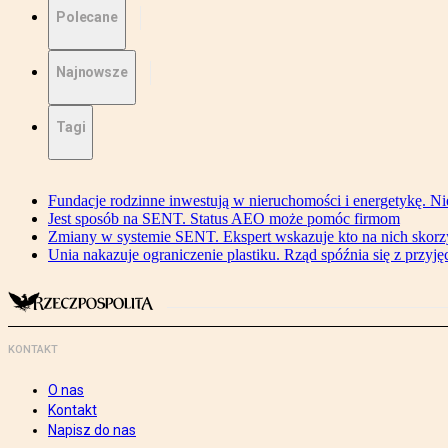
Polecane
Najnowsze
Tagi
Fundacje rodzinne inwestują w nieruchomości i energetykę. Ni
Jest sposób na SENT. Status AEO może pomóc firmom
Zmiany w systemie SENT. Ekspert wskazuje kto na nich skorzys
Unia nakazuje ograniczenie plastiku. Rząd spóźnia się z przyj
KONTAKT
O nas
Kontakt
Napisz do nas