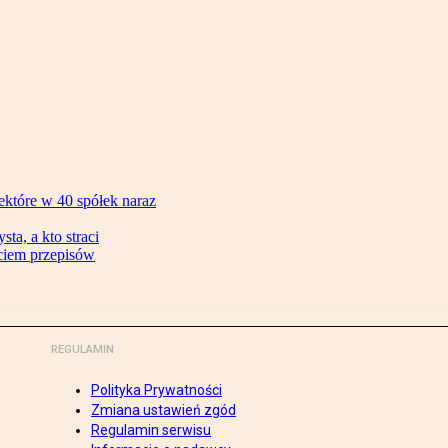
ektóre w 40 spółek naraz
ta, a kto straci
ęciem przepisów
REGULAMIN
Polityka Prywatności
Zmiana ustawień zgód
Regulamin serwisu