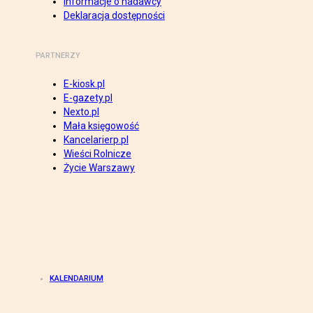
Informacje o nadawcy
Deklaracja dostępności
PARTNERZY
E-kiosk.pl
E-gazety.pl
Nexto.pl
Mała księgowość
Kancelarierp.pl
Wieści Rolnicze
Życie Warszawy
KALENDARIUM