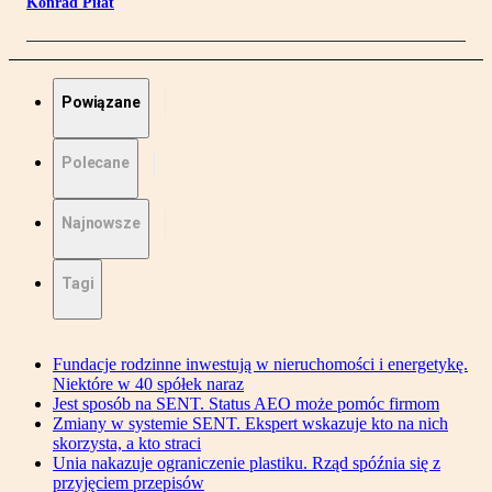
Konrad Piłat
Powiązane
Polecane
Najnowsze
Tagi
Fundacje rodzinne inwestują w nieruchomości i energetykę.
Niektóre w 40 spółek naraz
Jest sposób na SENT. Status AEO może pomóc firmom
Zmiany w systemie SENT. Ekspert wskazuje kto na nich
skorzysta, a kto straci
Unia nakazuje ograniczenie plastiku. Rząd spóźnia się z
przyjęciem przepisów