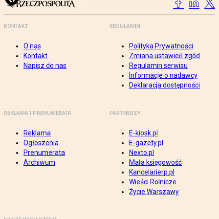
KONTAKT
REGULAMIN
O nas
Polityka Prywatności
Kontakt
Zmiana ustawień zgód
Napisz do nas
Regulamin serwisu
Informacje o nadawcy
Deklaracja dostępności
REKLAMA I PRENUMERATA
PARTNERZY
Reklama
E-kiosk.pl
Ogłoszenia
E-gazety.pl
Prenumerata
Nexto.pl
Archiwum
Mała księgowość
Kancelarierp.pl
Wieści Rolnicze
Życie Warszawy