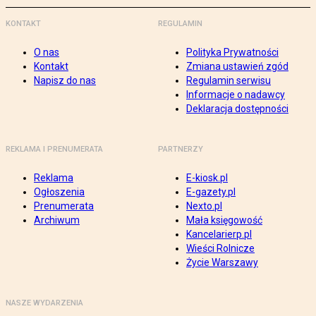
KONTAKT
REGULAMIN
O nas
Polityka Prywatności
Kontakt
Zmiana ustawień zgód
Napisz do nas
Regulamin serwisu
Informacje o nadawcy
Deklaracja dostępności
REKLAMA I PRENUMERATA
PARTNERZY
Reklama
E-kiosk.pl
Ogłoszenia
E-gazety.pl
Prenumerata
Nexto.pl
Archiwum
Mała księgowość
Kancelarierp.pl
Wieści Rolnicze
Życie Warszawy
NASZE WYDARZENIA