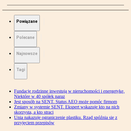
Powiązane
Polecane
Najnowsze
Tagi
Fundacje rodzinne inwestują w nieruchomości i energetykę.
Niektóre w 40 spółek naraz
Jest sposób na SENT. Status AEO może pomóc firmom
Zmiany w systemie SENT. Ekspert wskazuje kto na nich
skorzysta, a kto straci
Unia nakazuje ograniczenie plastiku. Rząd spóźnia się z
przyjęciem przepisów