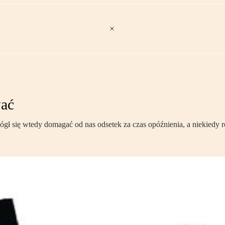
wać
mógł się wtedy domagać od nas odsetek za czas opóźnienia, a niekied