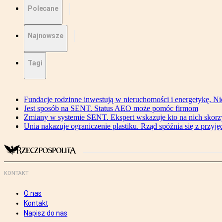
Polecane
Najnowsze
Tagi
Fundacje rodzinne inwestują w nieruchomości i energetykę. Ni
Jest sposób na SENT. Status AEO może pomóc firmom
Zmiany w systemie SENT. Ekspert wskazuje kto na nich skorzys
Unia nakazuje ograniczenie plastiku. Rząd spóźnia się z przyj
KONTAKT
O nas
Kontakt
Napisz do nas