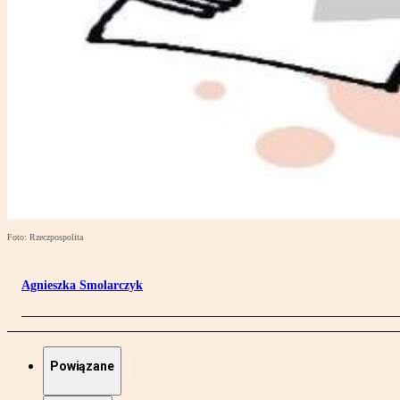
Foto: Rzeczpospolita
Agnieszka Smolarczyk
Powiązane