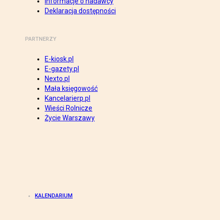
Informacje o nadawcy
Deklaracja dostępności
PARTNERZY
E-kiosk.pl
E-gazety.pl
Nexto.pl
Mała księgowość
Kancelarierp.pl
Wieści Rolnicze
Życie Warszawy
KALENDARIUM