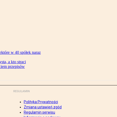
ektóre w 40 spółek naraz
ta, a kto straci
ęciem przepisów
REGULAMIN
Polityka Prywatności
Zmiana ustawień zgód
Regulamin serwisu