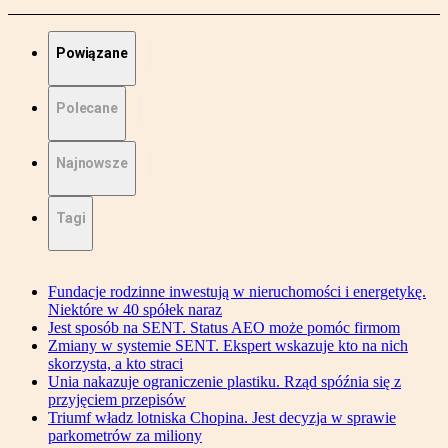
Powiązane
Polecane
Najnowsze
Tagi
Fundacje rodzinne inwestują w nieruchomości i energetykę.
Niektóre w 40 spółek naraz
Jest sposób na SENT. Status AEO może pomóc firmom
Zmiany w systemie SENT. Ekspert wskazuje kto na nich
skorzysta, a kto straci
Unia nakazuje ograniczenie plastiku. Rząd spóźnia się z
przyjęciem przepisów
Triumf władz lotniska Chopina. Jest decyzja w sprawie
parkometrów za miliony