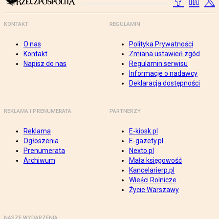
KONTAKT
REGULAMIN
O nas
Polityka Prywatności
Kontakt
Zmiana ustawień zgód
Napisz do nas
Regulamin serwisu
Informacje o nadawcy
Deklaracja dostępności
REKLAMA I PRENUMERATA
PARTNERZY
Reklama
E-kiosk.pl
Ogłoszenia
E-gazety.pl
Prenumerata
Nexto.pl
Archiwum
Mała księgowość
Kancelarierp.pl
Wieści Rolnicze
Życie Warszawy
NASZE WYDARZENIA