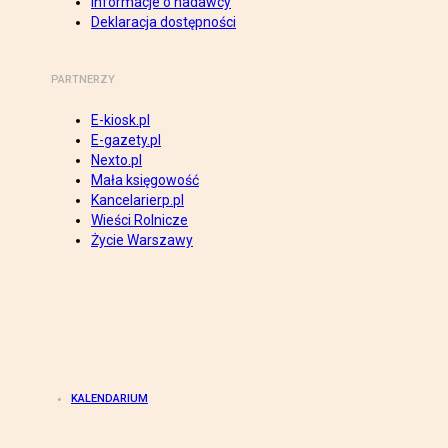
Informacje o nadawcy
Deklaracja dostępności
PARTNERZY
E-kiosk.pl
E-gazety.pl
Nexto.pl
Mała księgowość
Kancelarierp.pl
Wieści Rolnicze
Życie Warszawy
KALENDARIUM