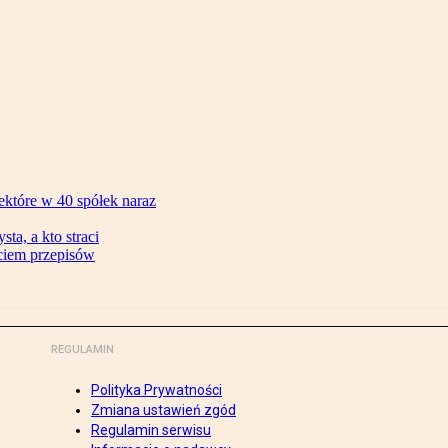
ektóre w 40 spółek naraz
ta, a kto straci
ęciem przepisów
REGULAMIN
Polityka Prywatności
Zmiana ustawień zgód
Regulamin serwisu