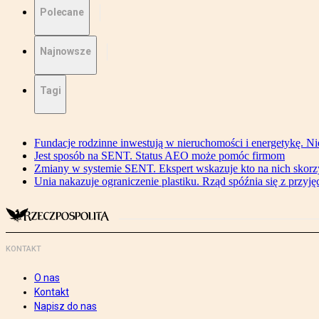
Polecane
Najnowsze
Tagi
Fundacje rodzinne inwestują w nieruchomości i energetykę. Ni
Jest sposób na SENT. Status AEO może pomóc firmom
Zmiany w systemie SENT. Ekspert wskazuje kto na nich skorzys
Unia nakazuje ograniczenie plastiku. Rząd spóźnia się z przyj
KONTAKT
O nas
Kontakt
Napisz do nas