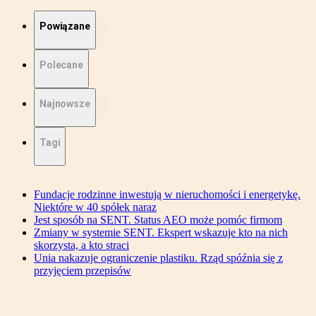
Powiązane
Polecane
Najnowsze
Tagi
Fundacje rodzinne inwestują w nieruchomości i energetykę.
Niektóre w 40 spółek naraz
Jest sposób na SENT. Status AEO może pomóc firmom
Zmiany w systemie SENT. Ekspert wskazuje kto na nich
skorzysta, a kto straci
Unia nakazuje ograniczenie plastiku. Rząd spóźnia się z
przyjęciem przepisów