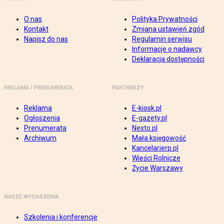
O nas
Polityka Prywatności
Kontakt
Zmiana ustawień zgód
Napisz do nas
Regulamin serwisu
Informacje o nadawcy
Deklaracja dostępności
REKLAMA I PRENUMERATA
PARTNERZY
Reklama
E-kiosk.pl
Ogłoszenia
E-gazety.pl
Prenumerata
Nexto.pl
Archiwum
Mała księgowość
Kancelarierp.pl
Wieści Rolnicze
Życie Warszawy
NASZE WYDARZENIA
Szkolenia i konferencje