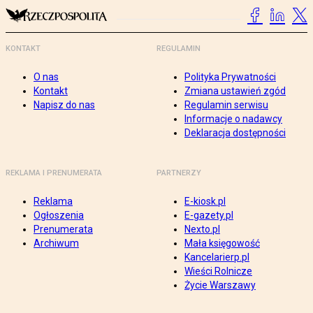
KONTAKT
REGULAMIN
O nas
Polityka Prywatności
Kontakt
Zmiana ustawień zgód
Napisz do nas
Regulamin serwisu
Informacje o nadawcy
Deklaracja dostępności
REKLAMA I PRENUMERATA
PARTNERZY
Reklama
E-kiosk.pl
Ogłoszenia
E-gazety.pl
Prenumerata
Nexto.pl
Archiwum
Mała księgowość
Kancelarierp.pl
Wieści Rolnicze
Życie Warszawy