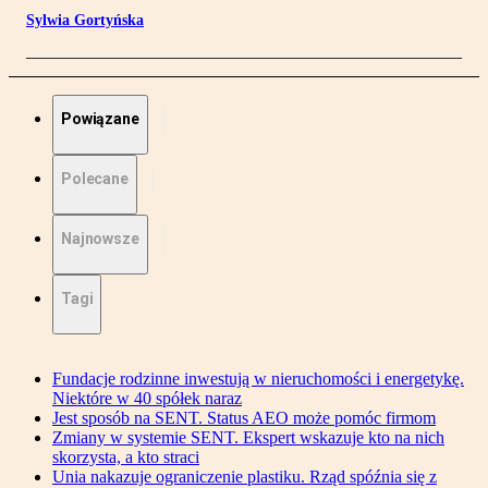
Sylwia Gortyńska
Powiązane
Polecane
Najnowsze
Tagi
Fundacje rodzinne inwestują w nieruchomości i energetykę.
Niektóre w 40 spółek naraz
Jest sposób na SENT. Status AEO może pomóc firmom
Zmiany w systemie SENT. Ekspert wskazuje kto na nich
skorzysta, a kto straci
Unia nakazuje ograniczenie plastiku. Rząd spóźnia się z