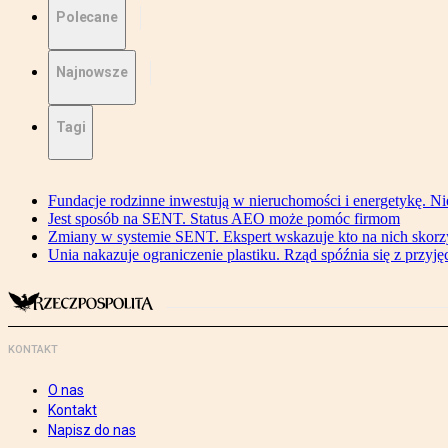
Polecane
Najnowsze
Tagi
Fundacje rodzinne inwestują w nieruchomości i energetykę. Ni
Jest sposób na SENT. Status AEO może pomóc firmom
Zmiany w systemie SENT. Ekspert wskazuje kto na nich skorzys
Unia nakazuje ograniczenie plastiku. Rząd spóźnia się z przyj
KONTAKT
O nas
Kontakt
Napisz do nas