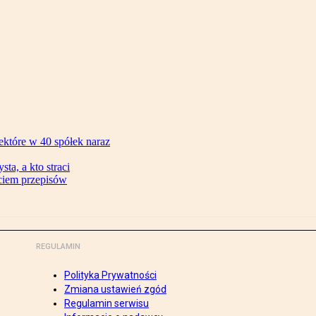
ektóre w 40 spółek naraz
ta, a kto straci
ęciem przepisów
REGULAMIN
Polityka Prywatności
Zmiana ustawień zgód
Regulamin serwisu