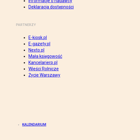
Informacje o nadawcy
Deklaracja dostępności
PARTNERZY
E-kiosk.pl
E-gazety.pl
Nexto.pl
Mała księgowość
Kancelarierp.pl
Wieści Rolnicze
Życie Warszawy
KALENDARIUM