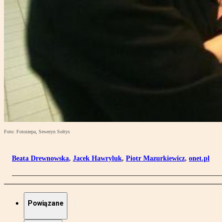
Foto: Fotorzepa, Seweryn Sołtys
Beata Drewnowska
,
Jacek Hawryluk
,
Piotr Mazurkiewicz
,
onet.pl
Powiązane